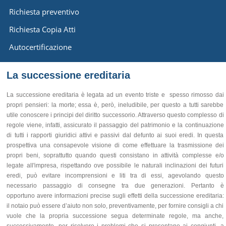
Richiesta preventivo
Richiesta Copia Atti
Autocertificazione
La successione ereditaria
La successione ereditaria è legata ad un evento triste e spesso rimosso dai
propri pensieri: la morte; essa è, però, ineludibile, per questo a tutti sarebbe
utile conoscere i principi del diritto successorio. Attraverso questo complesso di
regole viene, infatti, assicurato il passaggio del patrimonio e la continuazione
di tutti i rapporti giuridici attivi e passivi dal defunto ai suoi eredi. In questa
prospettiva una consapevole visione di come effettuare la trasmissione dei
propri beni, soprattutto quando questi consistano in attività complesse e/o
legate all'impresa, rispettando ove possibile le naturali inclinazioni dei futuri
eredi, può evitare incomprensioni e liti tra di essi, agevolando questo
necessario passaggio di consegne tra due generazioni. Pertanto è
opportuno avere informazioni precise sugli effetti della successione ereditaria:
il notaio può essere d’aiuto non solo, preventivamente, per fornire consigli a chi
vuole che la propria successione segua determinate regole, ma anche,