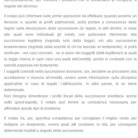
successivamente, per risolvere i problemi che si presentano ai congiunti, a
seguito del decesso.
Il notaio può informare sulle
prime operazioni
da effettuare quando avviene un
decesso e, quanto ai profili patrimoniali, potrà portare a conoscenza delle
regole sulla
devoluzione della successione
(le regole, in altri termini, in base
alle quali sono individuati gli eredi), con particolare riferimento alla
successione legittima
(regolata solo dalla legge), e/o
alla successione
testamentaria
(regolata dalla volontà di chi ha lasciato un testamento); si potrà
verificare - nel caso concreto - se vi siano dei soggetti (detti legittimari) ai quali
la legge riserva in ogni caso una parte dell’eredità, anche in contrasto con la
volontà espressa nel testamento.
I soggetti coinvolti nella successione dovranno, poi, decidere se procedere alla
accettazione o rinunzia
all’eredità, ovvero avere informazioni sulla disciplina
applicabile in caso di legato: l’attribuzione, in altre parole, di un bene
determinato.
Non bisogna dimenticare i profili fiscali della successione ereditaria: anche
sotto quest’aspetto, il notaio può fornire la consulenza necessaria per
affrontare questo tipo di problema.
Il notaio ha, poi, specifica competenza per consigliare il miglior modo per
redigere
un testamento
, ovvero quali atti compiere, in vita, per conseguire
determinati risultati a seguito della successione.