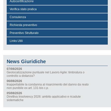
Autocertificazione
Verifica stato pratica
Consulenza
Richiesta preventivo
Preventivo Strutturato
Links Utili
News Giuridiche
07/08/2026
Geolocalizzazione puntuale nel Lavoro Agile: timbratura o
controllo a distanza?
06/08/2026
Inappellabile la condanna al risarcimento del danno da reato
non punibile ex art. 131-bis c.p.
05/08/2026
Direttiva Insolvency 2026: ambito applicativo e ricadute
sistematiche