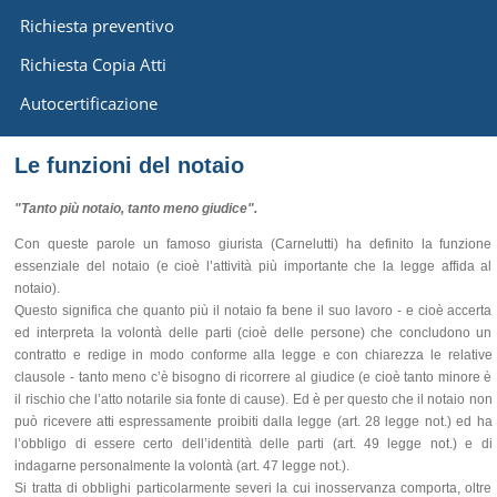
Richiesta preventivo
Richiesta Copia Atti
Autocertificazione
Le funzioni del notaio
"Tanto più notaio, tanto meno giudice".
Con queste parole un famoso giurista (Carnelutti) ha definito la funzione
essenziale del notaio (e cioè l’attività più importante che la legge affida al
notaio).
Questo significa che quanto più il notaio fa bene il suo lavoro - e cioè accerta
ed interpreta la volontà delle parti (cioè delle persone) che concludono un
contratto e redige in modo conforme alla legge e con chiarezza le relative
clausole - tanto meno c’è bisogno di ricorrere al giudice (e cioè tanto minore è
il rischio che l’atto notarile sia fonte di cause). Ed è per questo che il notaio non
può ricevere atti espressamente proibiti dalla legge (art. 28 legge not.) ed ha
l’obbligo di essere certo dell’identità delle parti (art. 49 legge not.) e di
indagarne personalmente la volontà (art. 47 legge not.).
Si tratta di obblighi particolarmente severi la cui inosservanza comporta, oltre