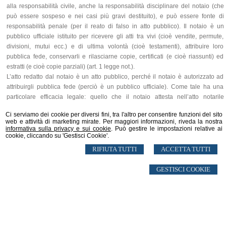
alla responsabilità civile, anche la responsabilità disciplinare del notaio (che
può essere sospeso e nei casi più gravi destituito), e può essere fonte di
responsabilità penale (per il reato di falso in atto pubblico).
Il notaio è un
pubblico ufficiale istituito per ricevere gli atti tra vivi (cioè vendite, permute,
divisioni, mutui ecc.) e di ultima volontà (cioè testamenti), attribuire loro
pubblica fede, conservarli e rilasciarne copie, certificati (e cioè riassunti) ed
estratti (e cioè copie parziali) (art. 1 legge not.).
L’atto redatto dal notaio è un atto pubblico, perché il notaio è autorizzato ad
attribuirgli pubblica fede (perciò è un pubblico ufficiale). Come tale ha una
particolare efficacia legale: quello che il notaio attesta nell’atto notarile
(esempio: che ha letto l’atto davanti alle parti, o che una persona ha fatto o ha
Ci serviamo dei cookie per diversi fini, tra l'altro per consentire funzioni del sito
sottoscritto una dichiarazione davanti a lui) fa piena prova (cioè deve essere
web e attività di marketing mirate. Per maggiori informazioni, riveda la nostra
considerato vero, anche dal giudice), salvo che sia accertato il reato di falso.
informativa sulla privacy e sui cookie
. Può gestire le impostazioni relative ai
cookie, cliccando su 'Gestisci Cookie'.
La legge prescrive l’atto notarile per quegli atti e contratti dei quali vuol
garantire al massimo grado la legalità, l’identità delle parti e la conformità alla
RIFIUTA TUTTI
ACCETTA TUTTI
loro volontà, perché li considera di maggiore importanza:- per il loro contenuto
economico-sociale o per la loro complessità (esempio: vendite, divisioni, mutui
GESTISCI COOKIE
ed altri contratti immobiliari, atti costitutivi di società commerciali e modificativi
di statuti sociali, costituzioni di associazioni che intendono ottenere la
personalità giuridica ecc.);- per gli effetti che producono in relazione allo stato
civile di una persona (esempio: riconoscimento di un figlio naturale);- per
l’interesse pubblico alla libera manifestazione della volontà di una persona ed